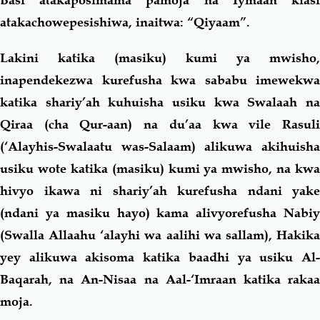
Basi atakaposimama pamoja na Iymaan kiasi
atakachowepesishiwa, inaitwa: “Qiyaam”.
Lakini katika (masiku) kumi ya mwisho,
inapendekezwa kurefusha kwa sababu imewekwa
katika shariy’ah kuhuisha usiku kwa Swalaah na
Qiraa (cha Qur-aan) na du’aa kwa vile Rasuli
(‘Alayhis-Swalaatu was-Salaam) alikuwa akihuisha
usiku wote katika (masiku) kumi ya mwisho, na kwa
hivyo ikawa ni shariy’ah kurefusha ndani yake
(ndani ya masiku hayo) kama alivyorefusha Nabiy
(Swalla Allaahu ‘alayhi wa aalihi wa sallam), Hakika
yey alikuwa akisoma katika baadhi ya usiku Al-
Baqarah, na An-Nisaa na Aal-‘Imraan katika rakaa
moja.