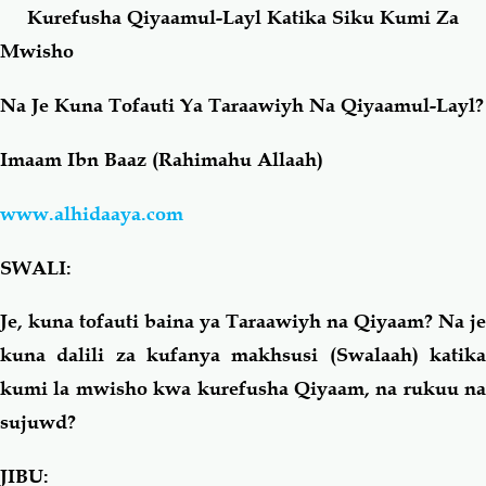
Kurefusha Qiyaamul-Layl Katika Siku Kumi Za
Mwisho
Salaf Wa Ummah
Firaq-Makundi
Na Je Kuna Tofauti Ya Taraawiyh Na Qiyaamul-Layl?
Fiqh-Ibaadah
Duaa-Adhkaar
Imaam Ibn Baaz (Rahimahu Allaah)
Fataawa Za Ulamaa
Kauli Za Salaf
www.alhidaaya.com
Akhlaaq-Aadaab
Raqaaiq
SWALI:
Familia-Jamii
Maswali-Majibu
Je, kuna tofauti baina ya Taraawiyh na Qiyaam? Na je
kuna dalili za kufanya makhsusi (Swalaah) katika
Chemsha Bongo
Vitabu
kumi la mwisho kwa kurefusha Qiyaam, na rukuu na
sujuwd?
Mapishi
JIBU: