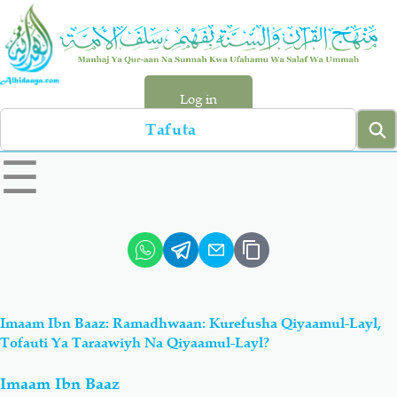
Skip
to
main
content
Log in
Search
left
☰
sidebar
menu
Qur-aan
Hadiyth
Sunnah
Tawhiyd
Imaam Ibn Baaz: Ramadhwaan: Kurefusha Qiyaamul-Layl,
Aqiydah
Manhaj
Tofauti Ya Taraawiyh Na Qiyaamul-Layl?
Imaam Ibn Baaz
Shirki & Kufru
Bid-'ah (Uzushi)