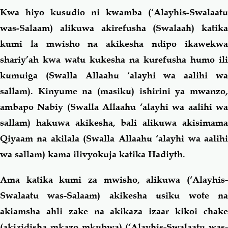
Kwa hiyo kusudio ni kwamba (‘Alayhis-Swalaatu
was-Salaam) alikuwa akirefusha (Swalaah) katika
kumi la mwisho na akikesha ndipo ikawekwa
shariy’ah kwa watu kukesha na kurefusha humo ili
kumuiga (Swalla Allaahu ‘alayhi wa aalihi wa
sallam). Kinyume na (masiku) ishirini ya mwanzo,
ambapo Nabiy (Swalla Allaahu ‘alayhi wa aalihi wa
sallam) hakuwa akikesha, bali alikuwa akisimama
Qiyaam na akilala (Swalla Allaahu ‘alayhi wa aalihi
wa sallam) kama ilivyokuja katika Hadiyth.
Ama katika kumi za mwisho, alikuwa (‘Alayhis-
Swalaatu was-Salaam) akikesha usiku wote na
akiamsha ahli zake na akikaza izaar kikoi chake
(akizidisha mkazo mkubwa) (‘Alayhis-Swalaatu was-