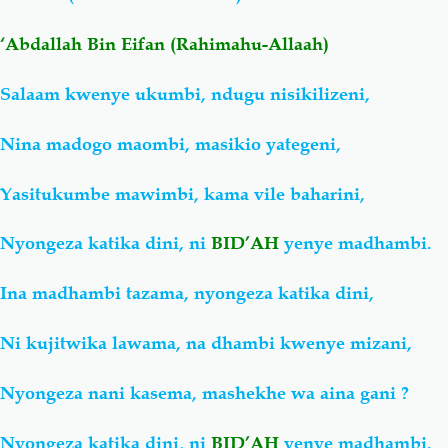
‘Abdallah Bin Eifan (Rahimahu-Allaah)
Salaf Wa Ummah
Firaq-Makundi
Salaam kwenye ukumbi, ndugu nisikilizeni,
Fiqh-Ibaadah
Duaa-Adhkaar
Nina madogo maombi, masikio yategeni,
Fataawa Za Ulamaa
Kauli Za Salaf
Yasitukumbe mawimbi, kama vile baharini,
Akhlaaq-Aadaab
Raqaaiq
Nyongeza katika dini, ni
BID’AH
yenye madhambi.
Familia-Jamii
Maswali-Majibu
Ina madhambi tazama, nyongeza katika dini,
Ni kujitwika lawama, na dhambi kwenye mizani,
Chemsha Bongo
Vitabu
Nyongeza nani kasema, mashekhe wa aina gani ?
Mapishi
Nyongeza katika dini, ni
BID’AH
yenye madhambi.