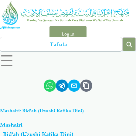
Skip
to
main
content
Log in
Search
left
☰
sidebar
menu
Qur-aan
Hadiyth
Sunnah
Tawhiyd
Mashairi: Bid'ah (Uzushi Katika Dini)
Aqiydah
Manhaj
Mashairi
Shirki & Kufru
Bid-'ah (Uzushi)
Bid'ah (Uzushi Katika Dini)