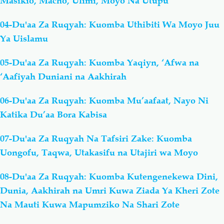
Masikio, Macho, Ulimi, Moyo Na Utupu
04-Du'aa Za Ruqyah: Kuomba Uthibiti Wa Moyo Juu
Ya Uislamu
05-Du'aa Za Ruqyah: Kuomba Yaqiyn, ‘Afwa na
‘Aafiyah Duniani na Aakhirah
06-Du'aa Za Ruqyah: Kuomba Mu’aafaat, Nayo Ni
Katika Du’aa Bora Kabisa
07-Du'aa Za Ruqyah Na Tafsiri Zake: Kuomba
Uongofu, Taqwa, Utakasifu na Utajiri wa Moyo
08-Du'aa Za Ruqyah: Kuomba Kutengenekewa Dini,
Dunia, Aakhirah na Umri Kuwa Ziada Ya Kheri Zote
Na Mauti Kuwa Mapumziko Na Shari Zote