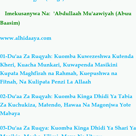
Imekusanywa Na: 'Abdullaah Mu'aawiyah (Abuu
Salaf Wa Ummah
Firaq-Makundi
Baasim)
Fiqh-Ibaadah
Duaa-Adhkaar
www.alhidaaya.com
Fataawa Za Ulamaa
Kauli Za Salaf
01-Du'aa Za Ruqyah: Kuomba Kuwezeshwa Kutenda
Kheri, Kuacha Munkari, Kuwapenda Masikini
Akhlaaq-Aadaab
Raqaaiq
Kupata Maghfirah na Rahmah, Kuepushwa na
Fitnah, Na Kulipata Penzi La Allaah
Familia-Jamii
Maswali-Majibu
02-Du'aa Za Ruqyah: Kuomba Kinga Dhidi Ya Tabia
Za Kuchukiza, Matendo, Hawaa Na Magonjwa Yote
Chemsha Bongo
Vitabu
Mabaya
Mapishi
03-Du'aa Za Ruqya: Kuomba Kinga Dhidi Ya Shari Ya