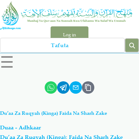
Skip
to
main
content
Log in
Search
left
☰
sidebar
menu
Qur-aan
Hadiyth
Sunnah
Tawhiyd
Du’aa Za Ruqyah (Kinga) Faida Na Sharh Zake
Aqiydah
Manhaj
Duaa - Adhkaar
Shirki & Kufru
Bid-'ah (Uzushi)
Du’aa Za Ruqyah (Kinga): Faida Na Sharh Zake