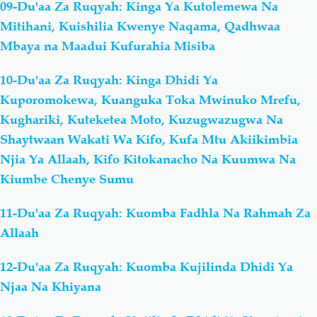
09-Du'aa Za Ruqyah: Kinga Ya Kutolemewa Na
Mitihani, Kuishilia Kwenye Naqama, Qadhwaa
Mbaya na Maadui Kufurahia Misiba
10-Du'aa Za Ruqyah: Kinga Dhidi Ya
Kuporomokewa, Kuanguka Toka Mwinuko Mrefu,
Kughariki, Kuteketea Moto, Kuzugwazugwa Na
Shaytwaan Wakati Wa Kifo, Kufa Mtu Akiikimbia
Njia Ya Allaah, Kifo Kitokanacho Na Kuumwa Na
Kiumbe Chenye Sumu
11-Du'aa Za Ruqyah: Kuomba Fadhla Na Rahmah Za
Allaah
12-Du'aa Za Ruqyah: Kuomba Kujilinda Dhidi Ya
Njaa Na Khiyana