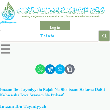
Skip
to
main
content
Log in
Search
left
☰
sidebar
menu
Qur-aan
Hadiyth
Sunnah
Tawhiyd
Imaam Ibn Taymiyyah: Rajab Na Sha'baan: Hakuna Dalili
Aqiydah
Manhaj
Kuhusisha Kwa Swawm Na I’tikaaf
Imaam Ibn Taymiyyah
Shirki & Kufru
Bid-'ah (Uzushi)