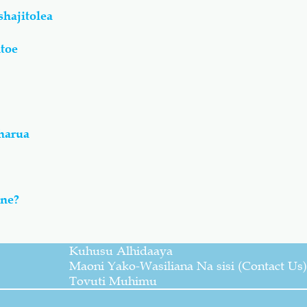
hajitolea
toe
harua
ine?
Kuhusu Alhidaaya
Maoni Yako-Wasiliana Na sisi (Contact Us)
Tovuti Muhimu