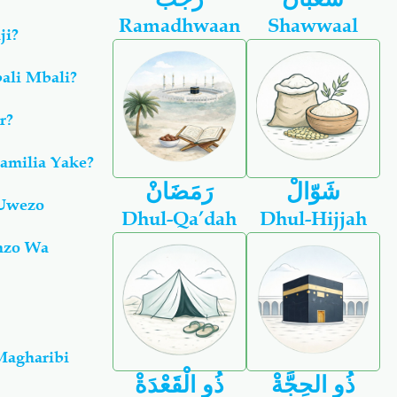
Ramadhwaan
Shawwaal
ji?
ali Mbali?
r?
amilia Yake?
شَوّالْ
رَمَضَانْ
 Uwezo
Dhul-Qa’dah
Dhul-Hijjah
nzo Wa
Magharibi
ذُو الحِجَّةْ
ذُو الْقَعْدَةْ