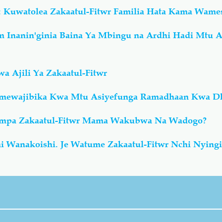
 Kuwatolea Zakaatul-Fitwr Familia Hata Kama Wames
 Inanin'ginia Baina Ya Mbingu na Ardhi Hadi Mtu A
a Ajili Ya Zakaatul-Fitwr
r Imewajibika Kwa Mtu Asiyefunga Ramadhaan Kwa D
Kumpa Zakaatul-Fitwr Mama Wakubwa Na Wadogo?
i Wanakoishi. Je Watume Zakaatul-Fitwr Nchi Nying