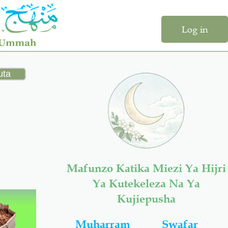
Log in
Mafunzo Katika Miezi Ya Hijri
Ya Kutekeleza Na Ya
Kujiepusha
Muharram
Swafar