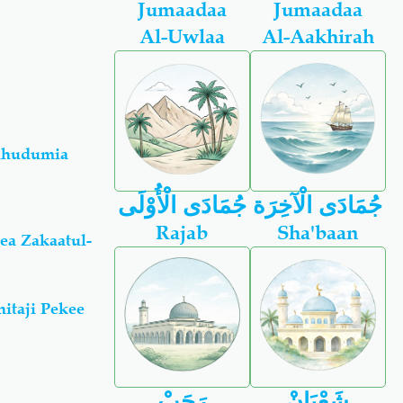
Jumaadaa
Jumaadaa
Al-Uwlaa
Al-Aakhirah
uhudumia
جُمَادَى الْآخِرَة
جُمَادَى الْأُوْلَى
Rajab
Sha'baan
ea Zakaatul-
itaji Pekee
شَعْبَانْ
رَجَبْ