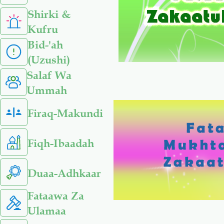
Shirki &
Kufru
Bid-'ah
(Uzushi)
Salaf Wa
Ummah
Firaq-Makundi
Fiqh-Ibaadah
Duaa-Adhkaar
Fataawa Za
Ulamaa