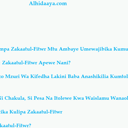
Alhidaaya.com
Kumpa Zakaatul-Fitwr Mtu Ambaye Umewajibika Kum
 Zakaatul-Fitwr Apewe Nani?
o Mzuri Wa Kifedha Lakini Baba Anashikilia Kumtol
 Ni Chakula, Si Pesa Na Itolewe Kwa Waislamu Wanaoh
ika Kulipa Zakaatul-Fitwr
kaatul-Fitwr?