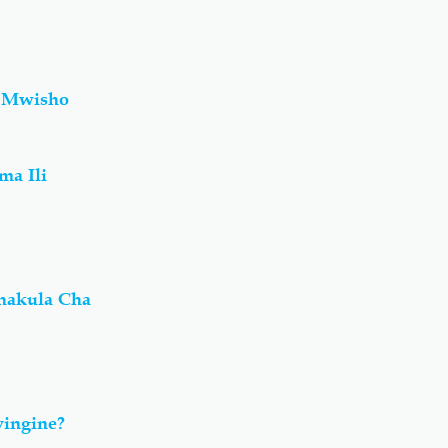
i Mwisho
ma Ili
hakula Cha
yingine?