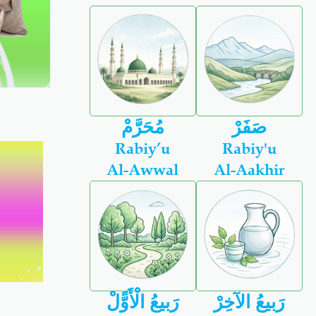
صَفَرْ
مُحَرَّمْ
Rabiy’u
Rabiy'u
Al-Awwal
Al-Aakhir
رَبيعُ الآخِرْ
رَبيعُ الْأَوًّلْ