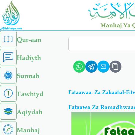
Skip
to
main
content
left
Qur-aan
Search
sidebar
menu
Hadiyth
Sunnah
Fataawaa: Za Zakaatul-Fit
Tawhiyd
Fataawa Za Ramadhwaan
Aqiydah
Manhaj