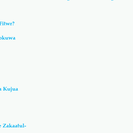
Fitwr?
pokuwa
a Kujua
 Zakaatul-