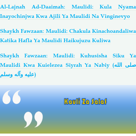
Al-Lajnah Ad-Daaimah: Maulidi: Kula Nyama
Inayochinjwa Kwa Ajili Ya Maulidi Na Vinginevyo
Shaykh Fawzaan: Maulidi: Chakula Kinachoandaliwa
Katika Hafla Ya Maulidi Haikujuzu Kuliwa
Shaykh Fawzaan: Maulidi: Kuhusisha Siku Ya
Maulidi Kwa Kuielezea Siyrah Ya Nabiy (
لى الله
عليه وآله وسلم
)