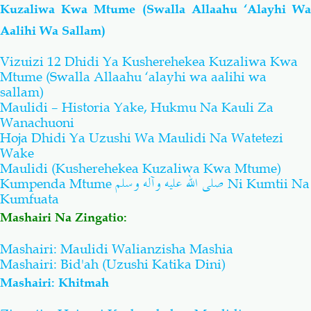
Kuzaliwa Kwa Mtume (Swalla Allaahu ‘Alayhi Wa
Aalihi Wa Sallam)
Vizuizi 12 Dhidi Ya Kusherehekea Kuzaliwa Kwa
Mtume (Swalla Allaahu ‘alayhi wa aalihi wa
sallam)
Maulidi – Historia Yake, Hukmu Na Kauli Za
Wanachuoni
Hoja Dhidi Ya Uzushi Wa Maulidi Na Watetezi
Wake
Maulidi (Kusherehekea Kuzaliwa Kwa Mtume)
صلى الله عليه وآله وسلم
Kumpenda Mtume
Ni Kumtii Na
Kumfuata
Mashairi Na Zingatio:
Mashairi: Maulidi Walianzisha Mashia
Mashairi: Bid'ah (Uzushi Katika Dini)
Mashairi: Khitmah