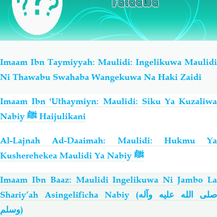
Imaam Ibn Taymiyyah: Maulidi: Ingelikuwa Maulidi
Ni Thawabu Swahaba Wangekuwa Na Haki Zaidi
Imaam Ibn 'Uthaymiyn: Maulidi: Siku Ya Kuzaliwa
Nabiy ﷺ Haijulikani
Al-Lajnah Ad-Daaimah: Maulidi: Hukmu Ya
Kusherehekea Maulidi Ya Nabiy
ﷺ
Imaam Ibn Baaz: Maulidi Ingelikuwa Ni Jambo La
Shariy’ah Asingelificha Nabiy (
صلى الله عليه وآله
وسلم
)