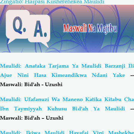
Zingatio: Haipasi Kusherehekea Maulidi
Maulidi: Anataka Tarjama Ya Maulidi Barzanji Ili
Ajue Nini Hasa Kimeandikwa Ndani Yake
-
Maswali: Bid'ah - Uzushi
Maulidi: Ufafanuzi Wa Maneno Katika Kitabu Cha
Ibn Taymiyyah Kuhusu Bid'ah Ya Maulidi
-
Maswali: Bid'ah – Uzushi
Maulidi: Ikiwa Maulidi Hayafai Vipi Mashekhe