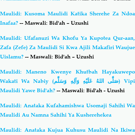
Maulidi: Kusoma Maulidi Katika Sherehe Za Ndoa
Inafaa?
-- Maswali: Bid'ah – Uzushi
Maulidi: Ufafanuzi Wa Khofu Ya Kupotea Qur-aan,
Zafa (Zefe) Za Maulidi Si Kwa Ajili Makafiri Waujue
Uislamu?
-- Maswali: Bid'ah – Uzushi
Maulidi: Maneno Kwenye Khutbah Hayakuwepo
Wakati Wa Nabiy (
صَلَّى اللهُ عَلَيْهِ وَآلِهِ وَسَلَّم
) Vipi
Maulidi Yawe Bid'ah?
-- Maswali: Bid'ah - Uzushi
Maulidi: Anataka Kufahamishwa Usomaji Sahihi Wa
Maulidi Au Namna Sahihi Ya Kusherehekea
Maulidi: Anataka Kujua Kuhusu Maulidi Na Ikiwa