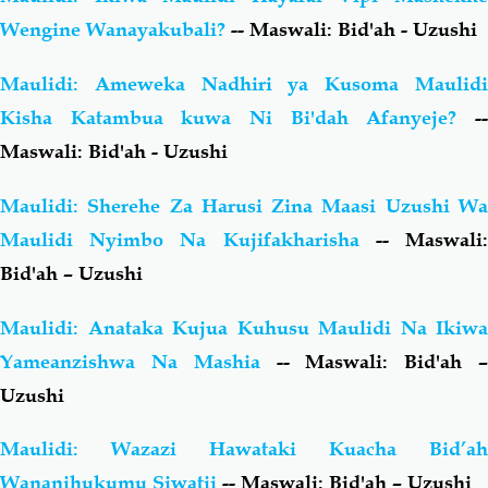
Wengine Wanayakubali?
-- Maswali: Bid'ah - Uzushi
Maulidi: Ameweka Nadhiri ya Kusoma Maulidi
Kisha Katambua kuwa Ni Bi'dah Afanyeje?
--
Maswali: Bid'ah - Uzushi
Maulidi: Sherehe Za Harusi Zina Maasi Uzushi Wa
Maulidi Nyimbo Na Kujifakharisha
-- Maswali
Bid'ah – Uzushi
Maulidi: Anataka Kujua Kuhusu Maulidi Na Ikiwa
Yameanzishwa Na Mashia
-- Maswali: Bid'ah 
Uzushi
Maulidi: Wazazi Hawataki Kuacha Bid’ah
Wananihukumu Siwatii
-- Maswali: Bid'ah – Uzushi