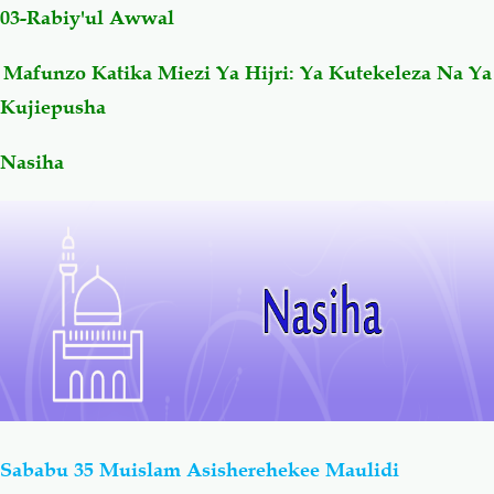
03-Rabiy'ul Awwal
Salaf Wa Ummah
Firaq-Makundi
Mafunzo Katika Miezi Ya Hijri: Ya Kutekeleza Na Ya
Kujiepusha
Fiqh-Ibaadah
Duaa-Adhkaar
Nasiha
Fataawa Za Ulamaa
Kauli Za Salaf
Akhlaaq-Aadaab
Raqaaiq
Familia-Jamii
Maswali-Majibu
Chemsha Bongo
Vitabu
Mapishi
Sababu 35 Muislam Asisherehekee Maulidi