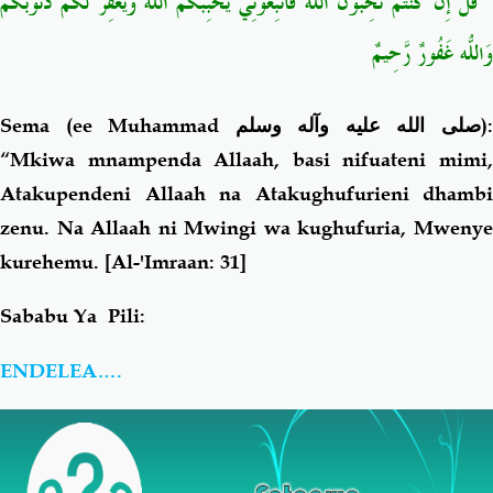
قُلْ إِن كُنتُمْ تُحِبُّونَ اللّهَ فَاتَّبِعُونِي يُحْبِبْكُمُ اللّهُ وَيَغْفِرْ لَكُمْ ذُنُوبَكُمْ
وَاللّهُ غَفُورٌ رَّحِيمٌ
Sema (ee Muhammad
صلى الله عليه وآله وسلم
)
“Mkiwa mnampenda Allaah, basi nifuateni mimi,
Atakupendeni Allaah na Atakughufurieni dhambi
zenu. Na Allaah ni Mwingi wa kughufuria, Mwenye
kurehemu.
[Al-'Imraan: 31]
Sababu Ya Pili:
ENDELEA….