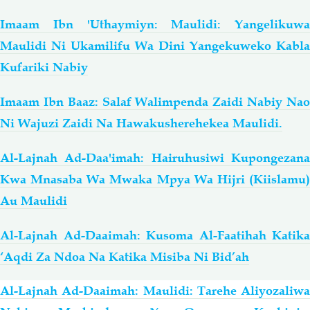
Imaam Ibn 'Uthaymiyn: Maulidi: Yangelikuwa
Maulidi Ni Ukamilifu Wa Dini Yangekuweko Kabla
Kufariki Nabiy
Imaam Ibn Baaz: Salaf Walimpenda Zaidi Nabiy Nao
Ni Wajuzi Zaidi Na Hawakusherehekea Maulidi.
Al-Lajnah Ad-Daa'imah: Hairuhusiwi Kupongezana
Kwa Mnasaba Wa Mwaka Mpya Wa Hijri (Kiislamu)
Au Maulidi
Al-Lajnah Ad-Daaimah: Kusoma Al-Faatihah Katika
‘Aqdi Za Ndoa Na Katika Misiba Ni Bid’ah
Al-Lajnah Ad-Daaimah: Maulidi: Tarehe Aliyozaliwa