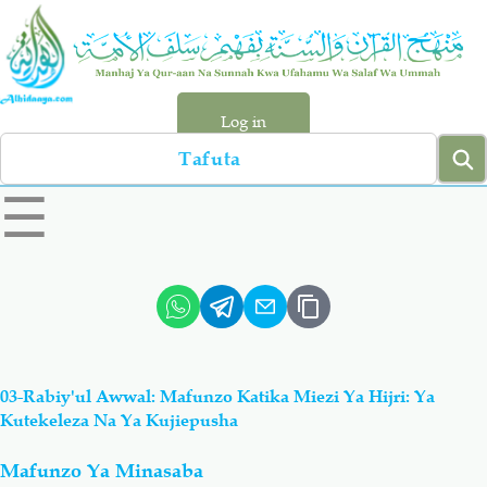
Skip
to
main
content
Log in
Search
left
☰
sidebar
menu
Qur-aan
Hadiyth
Sunnah
Tawhiyd
03-Rabiy'ul Awwal: Mafunzo Katika Miezi Ya Hijri: Ya
Aqiydah
Manhaj
Kutekeleza Na Ya Kujiepusha
Mafunzo Ya Minasaba
Shirki & Kufru
Bid-'ah (Uzushi)